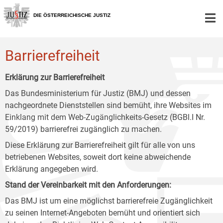
Zur
Zum
Zum
Hauptnavigation
Inhalt
Untermenü
DIE ÖSTERREICHISCHE JUSTIZ
[1]
[2]
[3]
Barrierefreiheit
Erklärung zur Barrierefreiheit
Das Bundesministerium für Justiz (BMJ) und dessen
nachgeordnete Dienststellen sind bemüht, ihre Websites im
Einklang mit dem Web-Zugänglichkeits-Gesetz (BGBl.I Nr.
59/2019) barrierefrei zugänglich zu machen.
Diese Erklärung zur Barrierefreiheit gilt für alle von uns
betriebenen Websites, soweit dort keine abweichende
Erklärung angegeben wird.
Stand der Vereinbarkeit mit den Anforderungen:
Das BMJ ist um eine möglichst barrierefreie Zugänglichkeit
zu seinen Internet-Angeboten bemüht und orientiert sich