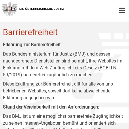
Zur
Zum
Zum
Hauptnavigation
Inhalt
Untermenü
DIE ÖSTERREICHISCHE JUSTIZ
[1]
[2]
[3]
Barrierefreiheit
Erklärung zur Barrierefreiheit
Das Bundesministerium für Justiz (BMJ) und dessen
nachgeordnete Dienststellen sind bemüht, ihre Websites im
Einklang mit dem Web-Zugänglichkeits-Gesetz (BGBl.I Nr.
59/2019) barrierefrei zugänglich zu machen.
Diese Erklärung zur Barrierefreiheit gilt für alle von uns
betriebenen Websites, soweit dort keine abweichende
Erklärung angegeben wird.
Stand der Vereinbarkeit mit den Anforderungen:
Das BMJ ist um eine möglichst barrierefreie Zugänglichkeit
zu seinen Internet-Angeboten bemüht und orientiert sich