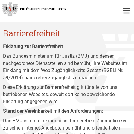
Zur
Zum
Zum
Hauptnavigation
Inhalt
Untermenü
DIE ÖSTERREICHISCHE JUSTIZ
[1]
[2]
[3]
Barrierefreiheit
Erklärung zur Barrierefreiheit
Das Bundesministerium für Justiz (BMJ) und dessen
nachgeordnete Dienststellen sind bemüht, ihre Websites im
Einklang mit dem Web-Zugänglichkeits-Gesetz (BGBl.I Nr.
59/2019) barrierefrei zugänglich zu machen.
Diese Erklärung zur Barrierefreiheit gilt für alle von uns
betriebenen Websites, soweit dort keine abweichende
Erklärung angegeben wird.
Stand der Vereinbarkeit mit den Anforderungen:
Das BMJ ist um eine möglichst barrierefreie Zugänglichkeit
zu seinen Internet-Angeboten bemüht und orientiert sich