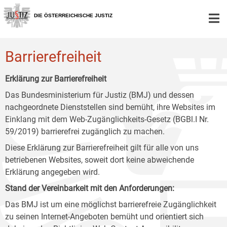
Zur
Zum
Zum
Hauptnavigation
Inhalt
Untermenü
DIE ÖSTERREICHISCHE JUSTIZ
[1]
[2]
[3]
Barrierefreiheit
Erklärung zur Barrierefreiheit
Das Bundesministerium für Justiz (BMJ) und dessen
nachgeordnete Dienststellen sind bemüht, ihre Websites im
Einklang mit dem Web-Zugänglichkeits-Gesetz (BGBl.I Nr.
59/2019) barrierefrei zugänglich zu machen.
Diese Erklärung zur Barrierefreiheit gilt für alle von uns
betriebenen Websites, soweit dort keine abweichende
Erklärung angegeben wird.
Stand der Vereinbarkeit mit den Anforderungen:
Das BMJ ist um eine möglichst barrierefreie Zugänglichkeit
zu seinen Internet-Angeboten bemüht und orientiert sich