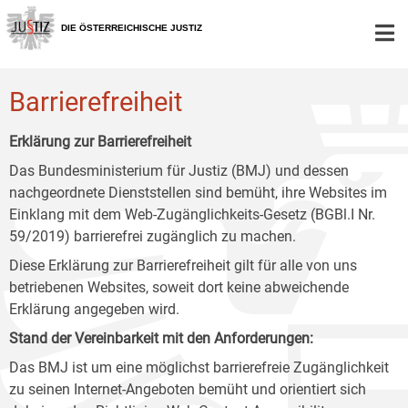
Zur
Zum
Zum
Hauptnavigation
Inhalt
Untermenü
DIE ÖSTERREICHISCHE JUSTIZ
[1]
[2]
[3]
Barrierefreiheit
Erklärung zur Barrierefreiheit
Das Bundesministerium für Justiz (BMJ) und dessen
nachgeordnete Dienststellen sind bemüht, ihre Websites im
Einklang mit dem Web-Zugänglichkeits-Gesetz (BGBl.I Nr.
59/2019) barrierefrei zugänglich zu machen.
Diese Erklärung zur Barrierefreiheit gilt für alle von uns
betriebenen Websites, soweit dort keine abweichende
Erklärung angegeben wird.
Stand der Vereinbarkeit mit den Anforderungen:
Das BMJ ist um eine möglichst barrierefreie Zugänglichkeit
zu seinen Internet-Angeboten bemüht und orientiert sich