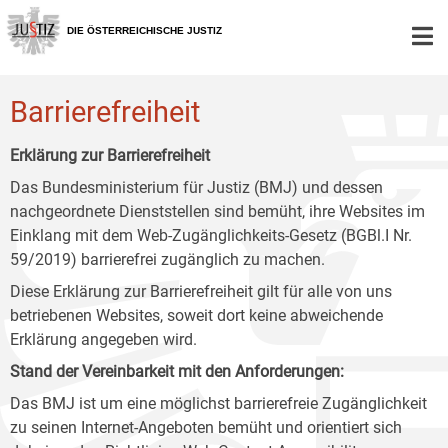
Zur
Zum
Zum
Hauptnavigation
Inhalt
Untermenü
DIE ÖSTERREICHISCHE JUSTIZ
[1]
[2]
[3]
Barrierefreiheit
Erklärung zur Barrierefreiheit
Das Bundesministerium für Justiz (BMJ) und dessen
nachgeordnete Dienststellen sind bemüht, ihre Websites im
Einklang mit dem Web-Zugänglichkeits-Gesetz (BGBl.I Nr.
59/2019) barrierefrei zugänglich zu machen.
Diese Erklärung zur Barrierefreiheit gilt für alle von uns
betriebenen Websites, soweit dort keine abweichende
Erklärung angegeben wird.
Stand der Vereinbarkeit mit den Anforderungen:
Das BMJ ist um eine möglichst barrierefreie Zugänglichkeit
zu seinen Internet-Angeboten bemüht und orientiert sich