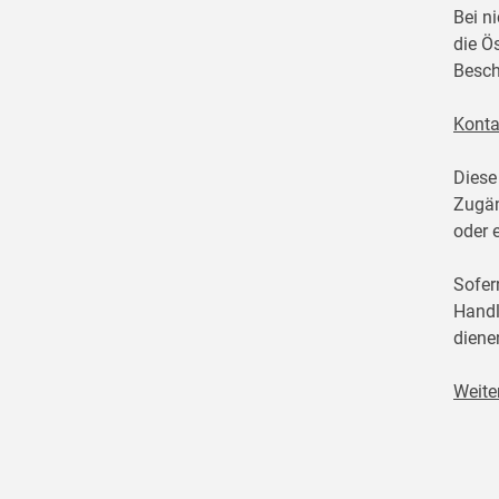
Bei n
die Ö
Besch
Konta
Diese
Zugän
oder 
Sofer
Handl
diene
Weite