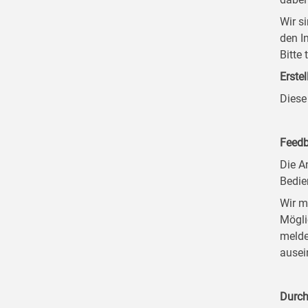
Wir s
den I
Bitte
Erstel
Diese
Feedb
Die A
Bedie
Wir m
Mögli
melde
ausei
Durch