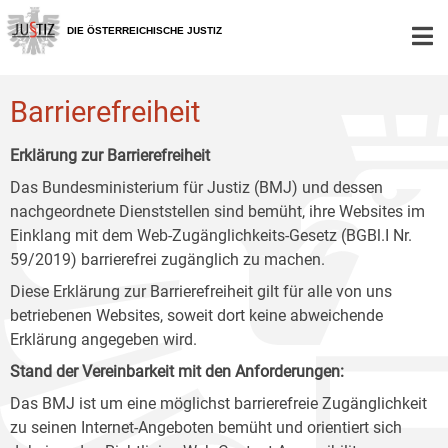
Zur
Zum
Zum
Hauptnavigation
Inhalt
Untermenü
DIE ÖSTERREICHISCHE JUSTIZ
[1]
[2]
[3]
Barrierefreiheit
Erklärung zur Barrierefreiheit
Das Bundesministerium für Justiz (BMJ) und dessen
nachgeordnete Dienststellen sind bemüht, ihre Websites im
Einklang mit dem Web-Zugänglichkeits-Gesetz (BGBl.I Nr.
59/2019) barrierefrei zugänglich zu machen.
Diese Erklärung zur Barrierefreiheit gilt für alle von uns
betriebenen Websites, soweit dort keine abweichende
Erklärung angegeben wird.
Stand der Vereinbarkeit mit den Anforderungen:
Das BMJ ist um eine möglichst barrierefreie Zugänglichkeit
zu seinen Internet-Angeboten bemüht und orientiert sich