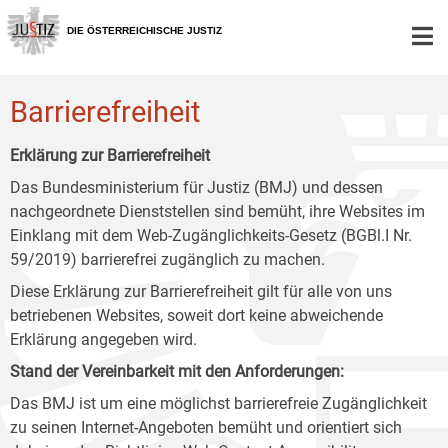
Zur
Zum
Zum
Hauptnavigation
Inhalt
Untermenü
DIE ÖSTERREICHISCHE JUSTIZ
[1]
[2]
[3]
Barrierefreiheit
Erklärung zur Barrierefreiheit
Das Bundesministerium für Justiz (BMJ) und dessen
nachgeordnete Dienststellen sind bemüht, ihre Websites im
Einklang mit dem Web-Zugänglichkeits-Gesetz (BGBl.I Nr.
59/2019) barrierefrei zugänglich zu machen.
Diese Erklärung zur Barrierefreiheit gilt für alle von uns
betriebenen Websites, soweit dort keine abweichende
Erklärung angegeben wird.
Stand der Vereinbarkeit mit den Anforderungen:
Das BMJ ist um eine möglichst barrierefreie Zugänglichkeit
zu seinen Internet-Angeboten bemüht und orientiert sich