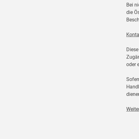
Bei n
die Ö
Besch
Konta
Diese
Zugän
oder 
Sofer
Handl
diene
Weite