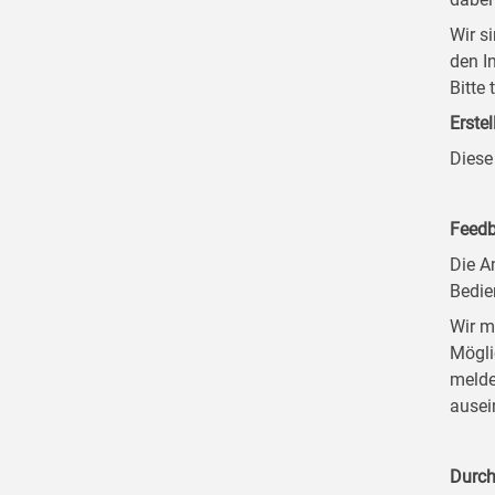
Wir s
den I
Bitte
Erstel
Diese
Feedb
Die A
Bedie
Wir m
Mögli
melde
ausei
Durch