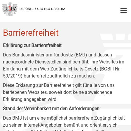
Zur
Zum
Zum
Hauptnavigation
Inhalt
Untermenü
DIE ÖSTERREICHISCHE JUSTIZ
[1]
[2]
[3]
Barrierefreiheit
Erklärung zur Barrierefreiheit
Das Bundesministerium für Justiz (BMJ) und dessen
nachgeordnete Dienststellen sind bemüht, ihre Websites im
Einklang mit dem Web-Zugänglichkeits-Gesetz (BGBl.I Nr.
59/2019) barrierefrei zugänglich zu machen.
Diese Erklärung zur Barrierefreiheit gilt für alle von uns
betriebenen Websites, soweit dort keine abweichende
Erklärung angegeben wird.
Stand der Vereinbarkeit mit den Anforderungen:
Das BMJ ist um eine möglichst barrierefreie Zugänglichkeit
zu seinen Internet-Angeboten bemüht und orientiert sich