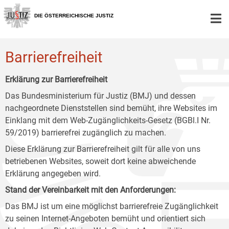
Zur
Zum
Zum
Hauptnavigation
Inhalt
Untermenü
DIE ÖSTERREICHISCHE JUSTIZ
[1]
[2]
[3]
Barrierefreiheit
Erklärung zur Barrierefreiheit
Das Bundesministerium für Justiz (BMJ) und dessen
nachgeordnete Dienststellen sind bemüht, ihre Websites im
Einklang mit dem Web-Zugänglichkeits-Gesetz (BGBl.I Nr.
59/2019) barrierefrei zugänglich zu machen.
Diese Erklärung zur Barrierefreiheit gilt für alle von uns
betriebenen Websites, soweit dort keine abweichende
Erklärung angegeben wird.
Stand der Vereinbarkeit mit den Anforderungen:
Das BMJ ist um eine möglichst barrierefreie Zugänglichkeit
zu seinen Internet-Angeboten bemüht und orientiert sich