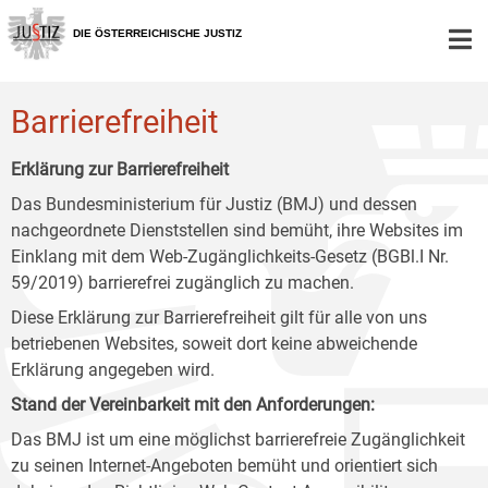
Zur
Zum
Zum
Hauptnavigation
Inhalt
Untermenü
DIE ÖSTERREICHISCHE JUSTIZ
[1]
[2]
[3]
Barrierefreiheit
Erklärung zur Barrierefreiheit
Das Bundesministerium für Justiz (BMJ) und dessen
nachgeordnete Dienststellen sind bemüht, ihre Websites im
Einklang mit dem Web-Zugänglichkeits-Gesetz (BGBl.I Nr.
59/2019) barrierefrei zugänglich zu machen.
Diese Erklärung zur Barrierefreiheit gilt für alle von uns
betriebenen Websites, soweit dort keine abweichende
Erklärung angegeben wird.
Stand der Vereinbarkeit mit den Anforderungen:
Das BMJ ist um eine möglichst barrierefreie Zugänglichkeit
zu seinen Internet-Angeboten bemüht und orientiert sich