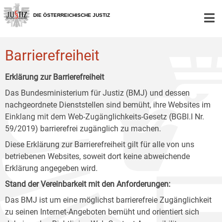
Zur
Zum
Zum
Hauptnavigation
Inhalt
Untermenü
DIE ÖSTERREICHISCHE JUSTIZ
[1]
[2]
[3]
Barrierefreiheit
Erklärung zur Barrierefreiheit
Das Bundesministerium für Justiz (BMJ) und dessen
nachgeordnete Dienststellen sind bemüht, ihre Websites im
Einklang mit dem Web-Zugänglichkeits-Gesetz (BGBl.I Nr.
59/2019) barrierefrei zugänglich zu machen.
Diese Erklärung zur Barrierefreiheit gilt für alle von uns
betriebenen Websites, soweit dort keine abweichende
Erklärung angegeben wird.
Stand der Vereinbarkeit mit den Anforderungen:
Das BMJ ist um eine möglichst barrierefreie Zugänglichkeit
zu seinen Internet-Angeboten bemüht und orientiert sich