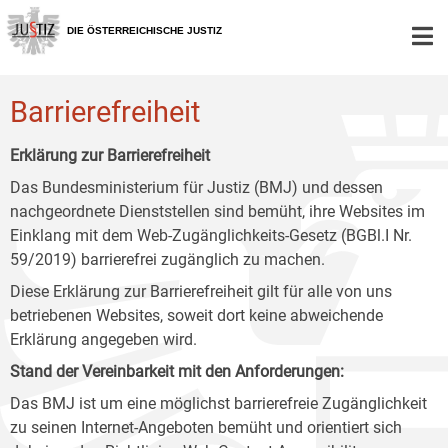
Zur
Zum
Zum
Hauptnavigation
Inhalt
Untermenü
DIE ÖSTERREICHISCHE JUSTIZ
[1]
[2]
[3]
Barrierefreiheit
Erklärung zur Barrierefreiheit
Das Bundesministerium für Justiz (BMJ) und dessen
nachgeordnete Dienststellen sind bemüht, ihre Websites im
Einklang mit dem Web-Zugänglichkeits-Gesetz (BGBl.I Nr.
59/2019) barrierefrei zugänglich zu machen.
Diese Erklärung zur Barrierefreiheit gilt für alle von uns
betriebenen Websites, soweit dort keine abweichende
Erklärung angegeben wird.
Stand der Vereinbarkeit mit den Anforderungen:
Das BMJ ist um eine möglichst barrierefreie Zugänglichkeit
zu seinen Internet-Angeboten bemüht und orientiert sich