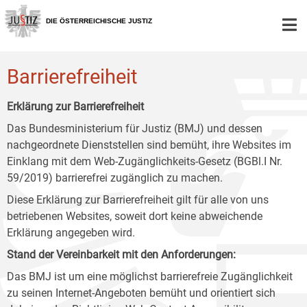
Zur
Zum
Zum
Hauptnavigation
Inhalt
Untermenü
DIE ÖSTERREICHISCHE JUSTIZ
[1]
[2]
[3]
Barrierefreiheit
Erklärung zur Barrierefreiheit
Das Bundesministerium für Justiz (BMJ) und dessen
nachgeordnete Dienststellen sind bemüht, ihre Websites im
Einklang mit dem Web-Zugänglichkeits-Gesetz (BGBl.I Nr.
59/2019) barrierefrei zugänglich zu machen.
Diese Erklärung zur Barrierefreiheit gilt für alle von uns
betriebenen Websites, soweit dort keine abweichende
Erklärung angegeben wird.
Stand der Vereinbarkeit mit den Anforderungen:
Das BMJ ist um eine möglichst barrierefreie Zugänglichkeit
zu seinen Internet-Angeboten bemüht und orientiert sich