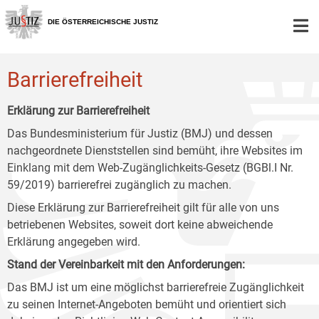
Zur
Zum
Zum
Hauptnavigation
Inhalt
Untermenü
DIE ÖSTERREICHISCHE JUSTIZ
[1]
[2]
[3]
Barrierefreiheit
Erklärung zur Barrierefreiheit
Das Bundesministerium für Justiz (BMJ) und dessen
nachgeordnete Dienststellen sind bemüht, ihre Websites im
Einklang mit dem Web-Zugänglichkeits-Gesetz (BGBl.I Nr.
59/2019) barrierefrei zugänglich zu machen.
Diese Erklärung zur Barrierefreiheit gilt für alle von uns
betriebenen Websites, soweit dort keine abweichende
Erklärung angegeben wird.
Stand der Vereinbarkeit mit den Anforderungen:
Das BMJ ist um eine möglichst barrierefreie Zugänglichkeit
zu seinen Internet-Angeboten bemüht und orientiert sich