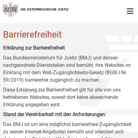
Zur
Zum
Zum
Hauptnavigation
Inhalt
Untermenü
DIE ÖSTERREICHISCHE JUSTIZ
[1]
[2]
[3]
Barrierefreiheit
Erklärung zur Barrierefreiheit
Das Bundesministerium für Justiz (BMJ) und dessen
nachgeordnete Dienststellen sind bemüht, ihre Websites im
Einklang mit dem Web-Zugänglichkeits-Gesetz (BGBl.I Nr.
59/2019) barrierefrei zugänglich zu machen.
Diese Erklärung zur Barrierefreiheit gilt für alle von uns
betriebenen Websites, soweit dort keine abweichende
Erklärung angegeben wird.
Stand der Vereinbarkeit mit den Anforderungen:
Das BMJ ist um eine möglichst barrierefreie Zugänglichkeit
zu seinen Internet-Angeboten bemüht und orientiert sich