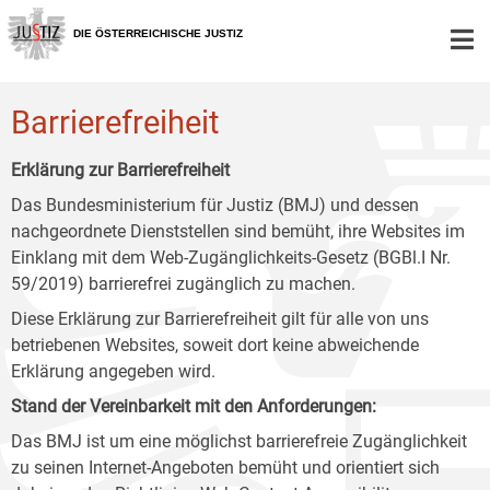
Zur
Zum
Zum
Hauptnavigation
Inhalt
Untermenü
DIE ÖSTERREICHISCHE JUSTIZ
[1]
[2]
[3]
Barrierefreiheit
Erklärung zur Barrierefreiheit
Das Bundesministerium für Justiz (BMJ) und dessen
nachgeordnete Dienststellen sind bemüht, ihre Websites im
Einklang mit dem Web-Zugänglichkeits-Gesetz (BGBl.I Nr.
59/2019) barrierefrei zugänglich zu machen.
Diese Erklärung zur Barrierefreiheit gilt für alle von uns
betriebenen Websites, soweit dort keine abweichende
Erklärung angegeben wird.
Stand der Vereinbarkeit mit den Anforderungen:
Das BMJ ist um eine möglichst barrierefreie Zugänglichkeit
zu seinen Internet-Angeboten bemüht und orientiert sich