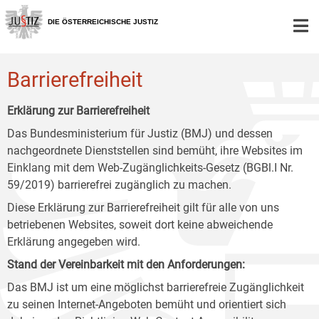
Zur
Zum
Zum
Hauptnavigation
Inhalt
Untermenü
DIE ÖSTERREICHISCHE JUSTIZ
[1]
[2]
[3]
Barrierefreiheit
Erklärung zur Barrierefreiheit
Das Bundesministerium für Justiz (BMJ) und dessen
nachgeordnete Dienststellen sind bemüht, ihre Websites im
Einklang mit dem Web-Zugänglichkeits-Gesetz (BGBl.I Nr.
59/2019) barrierefrei zugänglich zu machen.
Diese Erklärung zur Barrierefreiheit gilt für alle von uns
betriebenen Websites, soweit dort keine abweichende
Erklärung angegeben wird.
Stand der Vereinbarkeit mit den Anforderungen:
Das BMJ ist um eine möglichst barrierefreie Zugänglichkeit
zu seinen Internet-Angeboten bemüht und orientiert sich