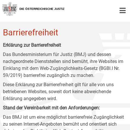
Zur
Zum
Zum
Hauptnavigation
Inhalt
Untermenü
DIE ÖSTERREICHISCHE JUSTIZ
[1]
[2]
[3]
Barrierefreiheit
Erklärung zur Barrierefreiheit
Das Bundesministerium für Justiz (BMJ) und dessen
nachgeordnete Dienststellen sind bemüht, ihre Websites im
Einklang mit dem Web-Zugänglichkeits-Gesetz (BGBl.I Nr.
59/2019) barrierefrei zugänglich zu machen.
Diese Erklärung zur Barrierefreiheit gilt für alle von uns
betriebenen Websites, soweit dort keine abweichende
Erklärung angegeben wird.
Stand der Vereinbarkeit mit den Anforderungen:
Das BMJ ist um eine möglichst barrierefreie Zugänglichkeit
zu seinen Internet-Angeboten bemüht und orientiert sich