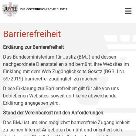
Zur
Zum
Zum
Hauptnavigation
Inhalt
Untermenü
DIE ÖSTERREICHISCHE JUSTIZ
[1]
[2]
[3]
Barrierefreiheit
Erklärung zur Barrierefreiheit
Das Bundesministerium für Justiz (BMJ) und dessen
nachgeordnete Dienststellen sind bemüht, ihre Websites im
Einklang mit dem Web-Zugänglichkeits-Gesetz (BGBl.I Nr.
59/2019) barrierefrei zugänglich zu machen.
Diese Erklärung zur Barrierefreiheit gilt für alle von uns
betriebenen Websites, soweit dort keine abweichende
Erklärung angegeben wird.
Stand der Vereinbarkeit mit den Anforderungen:
Das BMJ ist um eine möglichst barrierefreie Zugänglichkeit
zu seinen Internet-Angeboten bemüht und orientiert sich