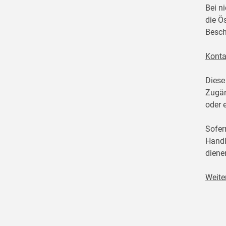
Bei n
die Ö
Besch
Konta
Diese
Zugän
oder 
Sofer
Handl
diene
Weite