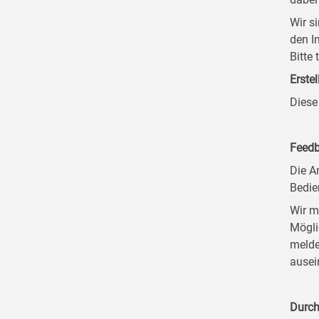
Wir s
den I
Bitte
Erstel
Diese
Feedb
Die A
Bedie
Wir m
Mögli
melde
ausei
Durch