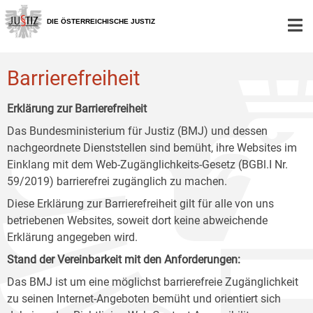
Zur
Zum
Zum
Hauptnavigation
Inhalt
Untermenü
DIE ÖSTERREICHISCHE JUSTIZ
[1]
[2]
[3]
Barrierefreiheit
Erklärung zur Barrierefreiheit
Das Bundesministerium für Justiz (BMJ) und dessen
nachgeordnete Dienststellen sind bemüht, ihre Websites im
Einklang mit dem Web-Zugänglichkeits-Gesetz (BGBl.I Nr.
59/2019) barrierefrei zugänglich zu machen.
Diese Erklärung zur Barrierefreiheit gilt für alle von uns
betriebenen Websites, soweit dort keine abweichende
Erklärung angegeben wird.
Stand der Vereinbarkeit mit den Anforderungen:
Das BMJ ist um eine möglichst barrierefreie Zugänglichkeit
zu seinen Internet-Angeboten bemüht und orientiert sich