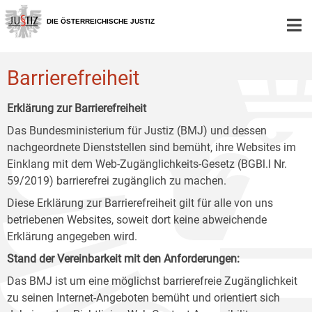
Zur
Zum
Zum
Hauptnavigation
Inhalt
Untermenü
DIE ÖSTERREICHISCHE JUSTIZ
[1]
[2]
[3]
Barrierefreiheit
Erklärung zur Barrierefreiheit
Das Bundesministerium für Justiz (BMJ) und dessen
nachgeordnete Dienststellen sind bemüht, ihre Websites im
Einklang mit dem Web-Zugänglichkeits-Gesetz (BGBl.I Nr.
59/2019) barrierefrei zugänglich zu machen.
Diese Erklärung zur Barrierefreiheit gilt für alle von uns
betriebenen Websites, soweit dort keine abweichende
Erklärung angegeben wird.
Stand der Vereinbarkeit mit den Anforderungen:
Das BMJ ist um eine möglichst barrierefreie Zugänglichkeit
zu seinen Internet-Angeboten bemüht und orientiert sich