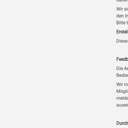
Wir s
den I
Bitte
Erstel
Diese
Feedb
Die A
Bedie
Wir m
Mögli
melde
ausei
Durch