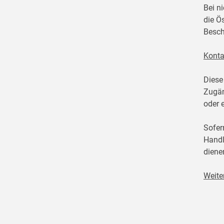
Bei n
die Ö
Besch
Konta
Diese
Zugän
oder 
Sofer
Handl
diene
Weite