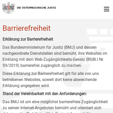
Zur
Zum
Zum
Hauptnavigation
Inhalt
Untermenü
DIE ÖSTERREICHISCHE JUSTIZ
[1]
[2]
[3]
Barrierefreiheit
Erklärung zur Barrierefreiheit
Das Bundesministerium für Justiz (BMJ) und dessen
nachgeordnete Dienststellen sind bemüht, ihre Websites im
Einklang mit dem Web-Zugänglichkeits-Gesetz (BGBl.I Nr.
59/2019) barrierefrei zugänglich zu machen.
Diese Erklärung zur Barrierefreiheit gilt für alle von uns
betriebenen Websites, soweit dort keine abweichende
Erklärung angegeben wird.
Stand der Vereinbarkeit mit den Anforderungen:
Das BMJ ist um eine möglichst barrierefreie Zugänglichkeit
zu seinen Internet-Angeboten bemüht und orientiert sich