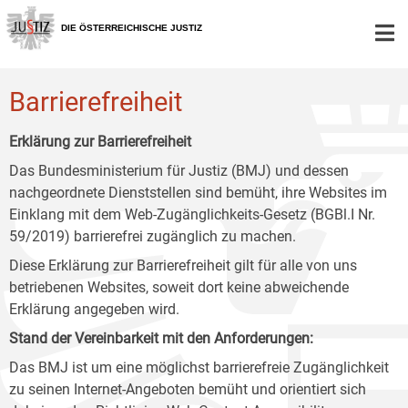
Zur
Zum
Zum
Hauptnavigation
Inhalt
Untermenü
DIE ÖSTERREICHISCHE JUSTIZ
[1]
[2]
[3]
Barrierefreiheit
Erklärung zur Barrierefreiheit
Das Bundesministerium für Justiz (BMJ) und dessen
nachgeordnete Dienststellen sind bemüht, ihre Websites im
Einklang mit dem Web-Zugänglichkeits-Gesetz (BGBl.I Nr.
59/2019) barrierefrei zugänglich zu machen.
Diese Erklärung zur Barrierefreiheit gilt für alle von uns
betriebenen Websites, soweit dort keine abweichende
Erklärung angegeben wird.
Stand der Vereinbarkeit mit den Anforderungen:
Das BMJ ist um eine möglichst barrierefreie Zugänglichkeit
zu seinen Internet-Angeboten bemüht und orientiert sich