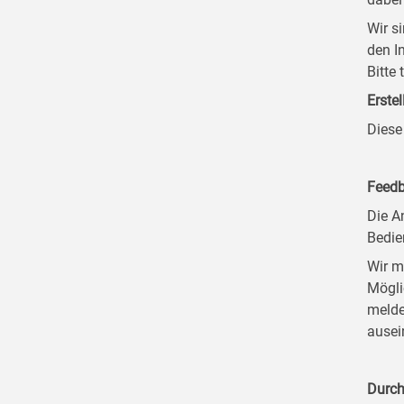
Wir s
den I
Bitte
Erstel
Diese
Feedb
Die A
Bedie
Wir m
Mögli
melde
ausei
Durch