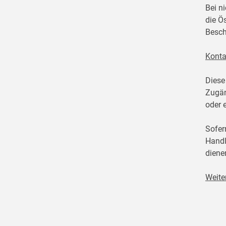
Bei n
die Ö
Besch
Konta
Diese
Zugän
oder 
Sofer
Handl
diene
Weite