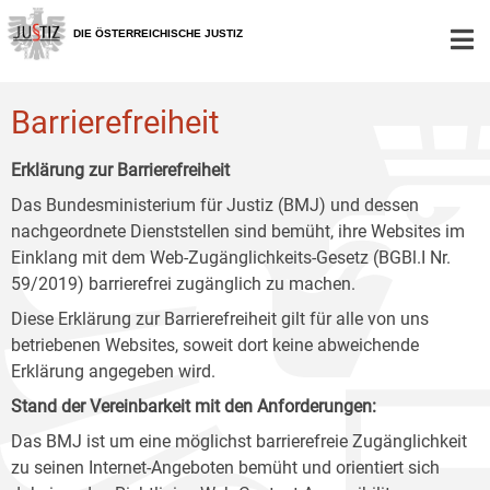
Zur
Zum
Zum
Hauptnavigation
Inhalt
Untermenü
DIE ÖSTERREICHISCHE JUSTIZ
[1]
[2]
[3]
Barrierefreiheit
Erklärung zur Barrierefreiheit
Das Bundesministerium für Justiz (BMJ) und dessen
nachgeordnete Dienststellen sind bemüht, ihre Websites im
Einklang mit dem Web-Zugänglichkeits-Gesetz (BGBl.I Nr.
59/2019) barrierefrei zugänglich zu machen.
Diese Erklärung zur Barrierefreiheit gilt für alle von uns
betriebenen Websites, soweit dort keine abweichende
Erklärung angegeben wird.
Stand der Vereinbarkeit mit den Anforderungen:
Das BMJ ist um eine möglichst barrierefreie Zugänglichkeit
zu seinen Internet-Angeboten bemüht und orientiert sich