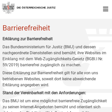
Zur
Zum
Zum
Hauptnavigation
Inhalt
Untermenü
DIE ÖSTERREICHISCHE JUSTIZ
[1]
[2]
[3]
Barrierefreiheit
Erklärung zur Barrierefreiheit
Das Bundesministerium für Justiz (BMJ) und dessen
nachgeordnete Dienststellen sind bemüht, ihre Websites im
Einklang mit dem Web-Zugänglichkeits-Gesetz (BGBl.I Nr.
59/2019) barrierefrei zugänglich zu machen.
Diese Erklärung zur Barrierefreiheit gilt für alle von uns
betriebenen Websites, soweit dort keine abweichende
Erklärung angegeben wird.
Stand der Vereinbarkeit mit den Anforderungen:
Das BMJ ist um eine möglichst barrierefreie Zugänglichkeit
zu seinen Internet-Angeboten bemüht und orientiert sich