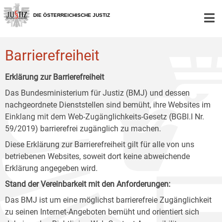
Zur
Zum
Zum
Hauptnavigation
Inhalt
Untermenü
DIE ÖSTERREICHISCHE JUSTIZ
[1]
[2]
[3]
Barrierefreiheit
Erklärung zur Barrierefreiheit
Das Bundesministerium für Justiz (BMJ) und dessen
nachgeordnete Dienststellen sind bemüht, ihre Websites im
Einklang mit dem Web-Zugänglichkeits-Gesetz (BGBl.I Nr.
59/2019) barrierefrei zugänglich zu machen.
Diese Erklärung zur Barrierefreiheit gilt für alle von uns
betriebenen Websites, soweit dort keine abweichende
Erklärung angegeben wird.
Stand der Vereinbarkeit mit den Anforderungen:
Das BMJ ist um eine möglichst barrierefreie Zugänglichkeit
zu seinen Internet-Angeboten bemüht und orientiert sich