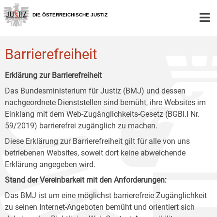
Zur
Zum
Zum
Hauptnavigation
Inhalt
Untermenü
DIE ÖSTERREICHISCHE JUSTIZ
[1]
[2]
[3]
Barrierefreiheit
Erklärung zur Barrierefreiheit
Das Bundesministerium für Justiz (BMJ) und dessen
nachgeordnete Dienststellen sind bemüht, ihre Websites im
Einklang mit dem Web-Zugänglichkeits-Gesetz (BGBl.I Nr.
59/2019) barrierefrei zugänglich zu machen.
Diese Erklärung zur Barrierefreiheit gilt für alle von uns
betriebenen Websites, soweit dort keine abweichende
Erklärung angegeben wird.
Stand der Vereinbarkeit mit den Anforderungen:
Das BMJ ist um eine möglichst barrierefreie Zugänglichkeit
zu seinen Internet-Angeboten bemüht und orientiert sich