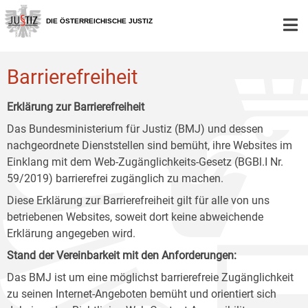
Zur
Zum
Zum
Hauptnavigation
Inhalt
Untermenü
DIE ÖSTERREICHISCHE JUSTIZ
[1]
[2]
[3]
Barrierefreiheit
Erklärung zur Barrierefreiheit
Das Bundesministerium für Justiz (BMJ) und dessen
nachgeordnete Dienststellen sind bemüht, ihre Websites im
Einklang mit dem Web-Zugänglichkeits-Gesetz (BGBl.I Nr.
59/2019) barrierefrei zugänglich zu machen.
Diese Erklärung zur Barrierefreiheit gilt für alle von uns
betriebenen Websites, soweit dort keine abweichende
Erklärung angegeben wird.
Stand der Vereinbarkeit mit den Anforderungen:
Das BMJ ist um eine möglichst barrierefreie Zugänglichkeit
zu seinen Internet-Angeboten bemüht und orientiert sich