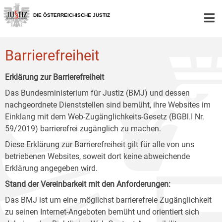
Zur
Zum
Zum
Hauptnavigation
Inhalt
Untermenü
DIE ÖSTERREICHISCHE JUSTIZ
[1]
[2]
[3]
Barrierefreiheit
Erklärung zur Barrierefreiheit
Das Bundesministerium für Justiz (BMJ) und dessen
nachgeordnete Dienststellen sind bemüht, ihre Websites im
Einklang mit dem Web-Zugänglichkeits-Gesetz (BGBl.I Nr.
59/2019) barrierefrei zugänglich zu machen.
Diese Erklärung zur Barrierefreiheit gilt für alle von uns
betriebenen Websites, soweit dort keine abweichende
Erklärung angegeben wird.
Stand der Vereinbarkeit mit den Anforderungen:
Das BMJ ist um eine möglichst barrierefreie Zugänglichkeit
zu seinen Internet-Angeboten bemüht und orientiert sich