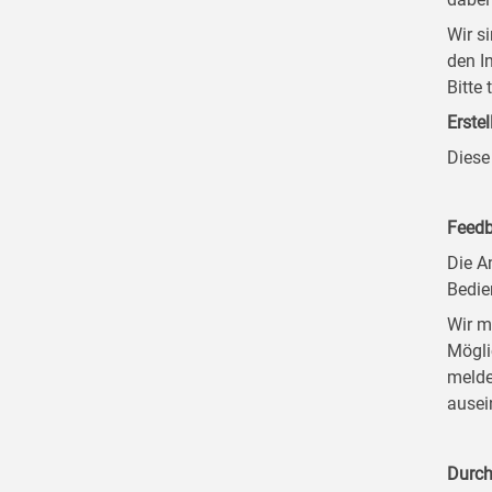
Wir s
den I
Bitte
Erstel
Diese
Feedb
Die A
Bedie
Wir m
Mögli
melde
ausei
Durch