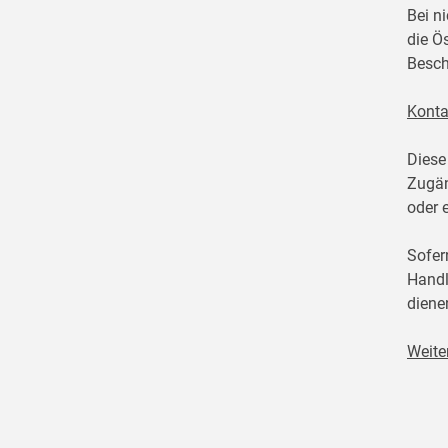
Bei n
die Ö
Besch
Konta
Diese
Zugän
oder 
Sofer
Handl
diene
Weite