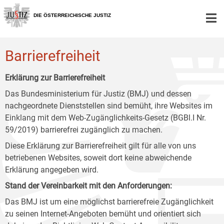
Zur
Zum
Zum
Hauptnavigation
Inhalt
Untermenü
DIE ÖSTERREICHISCHE JUSTIZ
[1]
[2]
[3]
Barrierefreiheit
Erklärung zur Barrierefreiheit
Das Bundesministerium für Justiz (BMJ) und dessen
nachgeordnete Dienststellen sind bemüht, ihre Websites im
Einklang mit dem Web-Zugänglichkeits-Gesetz (BGBl.I Nr.
59/2019) barrierefrei zugänglich zu machen.
Diese Erklärung zur Barrierefreiheit gilt für alle von uns
betriebenen Websites, soweit dort keine abweichende
Erklärung angegeben wird.
Stand der Vereinbarkeit mit den Anforderungen:
Das BMJ ist um eine möglichst barrierefreie Zugänglichkeit
zu seinen Internet-Angeboten bemüht und orientiert sich