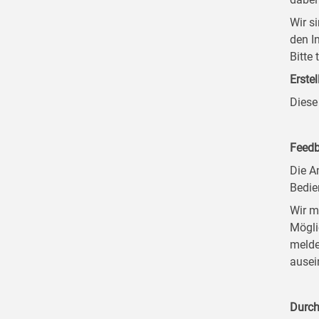
Wir s
den I
Bitte
Erstel
Diese
Feedb
Die A
Bedie
Wir m
Mögli
melde
ausei
Durch