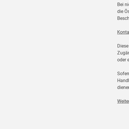
Bei n
die Ö
Besch
Konta
Diese
Zugän
oder 
Sofer
Handl
diene
Weite