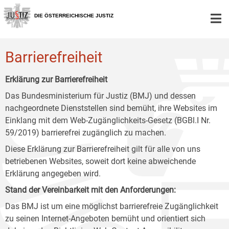
Zur
Zum
Zum
Hauptnavigation
Inhalt
Untermenü
DIE ÖSTERREICHISCHE JUSTIZ
[1]
[2]
[3]
Barrierefreiheit
Erklärung zur Barrierefreiheit
Das Bundesministerium für Justiz (BMJ) und dessen
nachgeordnete Dienststellen sind bemüht, ihre Websites im
Einklang mit dem Web-Zugänglichkeits-Gesetz (BGBl.I Nr.
59/2019) barrierefrei zugänglich zu machen.
Diese Erklärung zur Barrierefreiheit gilt für alle von uns
betriebenen Websites, soweit dort keine abweichende
Erklärung angegeben wird.
Stand der Vereinbarkeit mit den Anforderungen:
Das BMJ ist um eine möglichst barrierefreie Zugänglichkeit
zu seinen Internet-Angeboten bemüht und orientiert sich