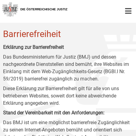
Zur
Zum
Zum
Hauptnavigation
Inhalt
Untermenü
DIE ÖSTERREICHISCHE JUSTIZ
[1]
[2]
[3]
Barrierefreiheit
Erklärung zur Barrierefreiheit
Das Bundesministerium für Justiz (BMJ) und dessen
nachgeordnete Dienststellen sind bemüht, ihre Websites im
Einklang mit dem Web-Zugänglichkeits-Gesetz (BGBl.I Nr.
59/2019) barrierefrei zugänglich zu machen.
Diese Erklärung zur Barrierefreiheit gilt für alle von uns
betriebenen Websites, soweit dort keine abweichende
Erklärung angegeben wird.
Stand der Vereinbarkeit mit den Anforderungen:
Das BMJ ist um eine möglichst barrierefreie Zugänglichkeit
zu seinen Internet-Angeboten bemüht und orientiert sich