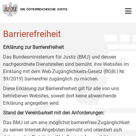
Zur
Zum
Zum
Hauptnavigation
Inhalt
Untermenü
DIE ÖSTERREICHISCHE JUSTIZ
[1]
[2]
[3]
Barrierefreiheit
Erklärung zur Barrierefreiheit
Das Bundesministerium für Justiz (BMJ) und dessen
nachgeordnete Dienststellen sind bemüht, ihre Websites im
Einklang mit dem Web-Zugänglichkeits-Gesetz (BGBl.I Nr.
59/2019) barrierefrei zugänglich zu machen.
Diese Erklärung zur Barrierefreiheit gilt für alle von uns
betriebenen Websites, soweit dort keine abweichende
Erklärung angegeben wird.
Stand der Vereinbarkeit mit den Anforderungen:
Das BMJ ist um eine möglichst barrierefreie Zugänglichkeit
zu seinen Internet-Angeboten bemüht und orientiert sich