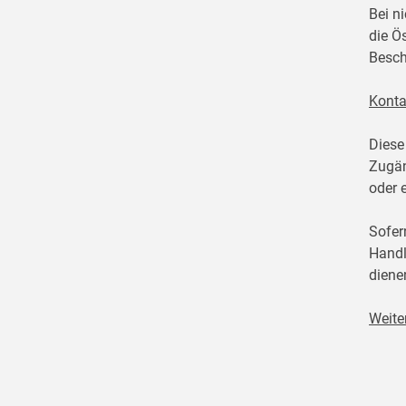
Bei n
die Ö
Besch
Konta
Diese
Zugän
oder 
Sofer
Handl
diene
Weite