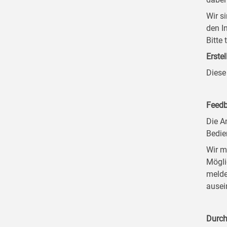
Wir s
den I
Bitte
Erstel
Diese
Feedb
Die A
Bedie
Wir m
Mögli
melde
ausei
Durch