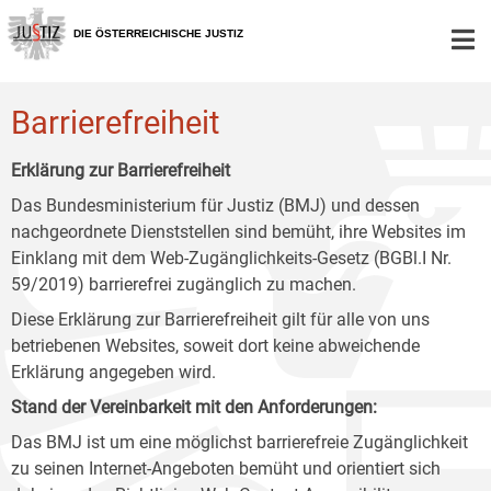
Zur
Zum
Zum
Hauptnavigation
Inhalt
Untermenü
DIE ÖSTERREICHISCHE JUSTIZ
[1]
[2]
[3]
Barrierefreiheit
Erklärung zur Barrierefreiheit
Das Bundesministerium für Justiz (BMJ) und dessen
nachgeordnete Dienststellen sind bemüht, ihre Websites im
Einklang mit dem Web-Zugänglichkeits-Gesetz (BGBl.I Nr.
59/2019) barrierefrei zugänglich zu machen.
Diese Erklärung zur Barrierefreiheit gilt für alle von uns
betriebenen Websites, soweit dort keine abweichende
Erklärung angegeben wird.
Stand der Vereinbarkeit mit den Anforderungen:
Das BMJ ist um eine möglichst barrierefreie Zugänglichkeit
zu seinen Internet-Angeboten bemüht und orientiert sich