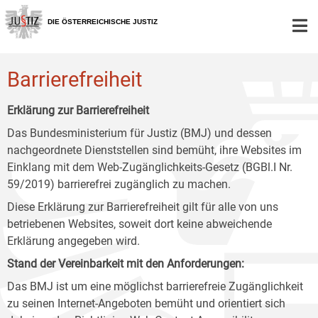
Zur
Zum
Zum
Hauptnavigation
Inhalt
Untermenü
DIE ÖSTERREICHISCHE JUSTIZ
[1]
[2]
[3]
Barrierefreiheit
Erklärung zur Barrierefreiheit
Das Bundesministerium für Justiz (BMJ) und dessen
nachgeordnete Dienststellen sind bemüht, ihre Websites im
Einklang mit dem Web-Zugänglichkeits-Gesetz (BGBl.I Nr.
59/2019) barrierefrei zugänglich zu machen.
Diese Erklärung zur Barrierefreiheit gilt für alle von uns
betriebenen Websites, soweit dort keine abweichende
Erklärung angegeben wird.
Stand der Vereinbarkeit mit den Anforderungen:
Das BMJ ist um eine möglichst barrierefreie Zugänglichkeit
zu seinen Internet-Angeboten bemüht und orientiert sich