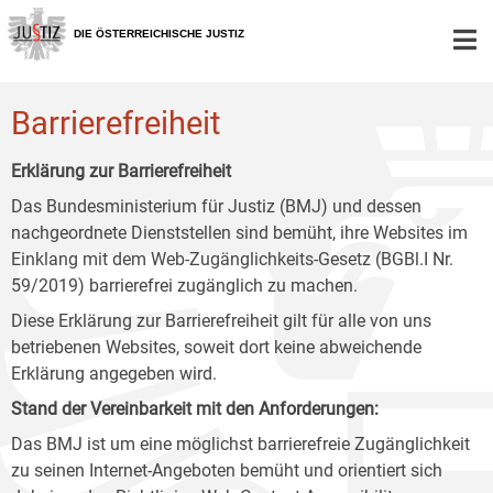
Zur
Zum
Zum
Hauptnavigation
Inhalt
Untermenü
DIE ÖSTERREICHISCHE JUSTIZ
[1]
[2]
[3]
Barrierefreiheit
Erklärung zur Barrierefreiheit
Das Bundesministerium für Justiz (BMJ) und dessen
nachgeordnete Dienststellen sind bemüht, ihre Websites im
Einklang mit dem Web-Zugänglichkeits-Gesetz (BGBl.I Nr.
59/2019) barrierefrei zugänglich zu machen.
Diese Erklärung zur Barrierefreiheit gilt für alle von uns
betriebenen Websites, soweit dort keine abweichende
Erklärung angegeben wird.
Stand der Vereinbarkeit mit den Anforderungen:
Das BMJ ist um eine möglichst barrierefreie Zugänglichkeit
zu seinen Internet-Angeboten bemüht und orientiert sich