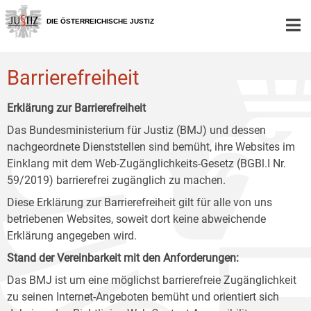
Zur
Zum
Zum
Hauptnavigation
Inhalt
Untermenü
DIE ÖSTERREICHISCHE JUSTIZ
[1]
[2]
[3]
Barrierefreiheit
Erklärung zur Barrierefreiheit
Das Bundesministerium für Justiz (BMJ) und dessen
nachgeordnete Dienststellen sind bemüht, ihre Websites im
Einklang mit dem Web-Zugänglichkeits-Gesetz (BGBl.I Nr.
59/2019) barrierefrei zugänglich zu machen.
Diese Erklärung zur Barrierefreiheit gilt für alle von uns
betriebenen Websites, soweit dort keine abweichende
Erklärung angegeben wird.
Stand der Vereinbarkeit mit den Anforderungen:
Das BMJ ist um eine möglichst barrierefreie Zugänglichkeit
zu seinen Internet-Angeboten bemüht und orientiert sich