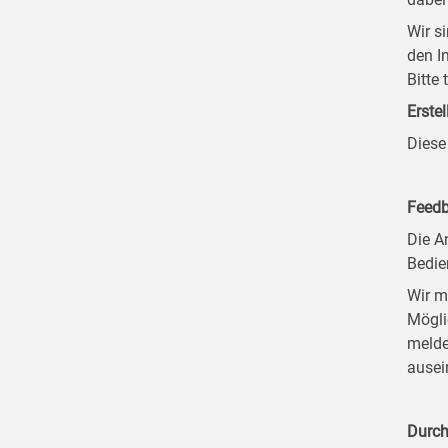
Wir s
den I
Bitte
Erstel
Diese
Feedb
Die A
Bedie
Wir m
Mögli
melde
ausei
Durch