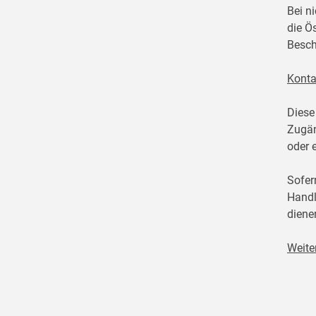
Bei n
die Ö
Besch
Konta
Diese
Zugän
oder 
Sofer
Handl
diene
Weite