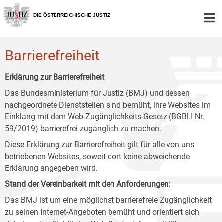
Zur
Zum
Zum
Hauptnavigation
Inhalt
Untermenü
DIE ÖSTERREICHISCHE JUSTIZ
[1]
[2]
[3]
Barrierefreiheit
Erklärung zur Barrierefreiheit
Das Bundesministerium für Justiz (BMJ) und dessen
nachgeordnete Dienststellen sind bemüht, ihre Websites im
Einklang mit dem Web-Zugänglichkeits-Gesetz (BGBl.I Nr.
59/2019) barrierefrei zugänglich zu machen.
Diese Erklärung zur Barrierefreiheit gilt für alle von uns
betriebenen Websites, soweit dort keine abweichende
Erklärung angegeben wird.
Stand der Vereinbarkeit mit den Anforderungen:
Das BMJ ist um eine möglichst barrierefreie Zugänglichkeit
zu seinen Internet-Angeboten bemüht und orientiert sich