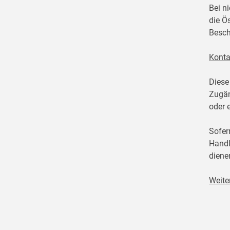
Bei n
die Ö
Besch
Konta
Diese
Zugän
oder 
Sofer
Handl
diene
Weite