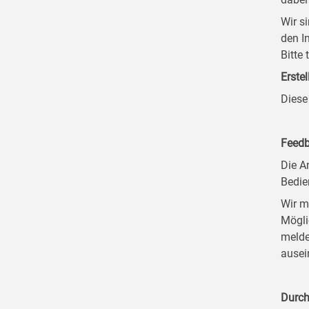
Wir s
den I
Bitte
Erstel
Diese
Feedb
Die A
Bedie
Wir m
Mögli
melde
ausei
Durch