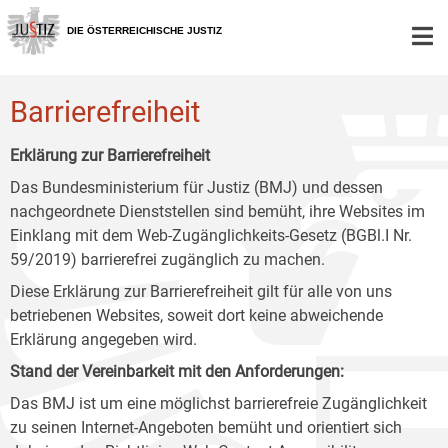
Zur
Zum
Zum
Hauptnavigation
Inhalt
Untermenü
DIE ÖSTERREICHISCHE JUSTIZ
[1]
[2]
[3]
Barrierefreiheit
Erklärung zur Barrierefreiheit
Das Bundesministerium für Justiz (BMJ) und dessen
nachgeordnete Dienststellen sind bemüht, ihre Websites im
Einklang mit dem Web-Zugänglichkeits-Gesetz (BGBl.I Nr.
59/2019) barrierefrei zugänglich zu machen.
Diese Erklärung zur Barrierefreiheit gilt für alle von uns
betriebenen Websites, soweit dort keine abweichende
Erklärung angegeben wird.
Stand der Vereinbarkeit mit den Anforderungen:
Das BMJ ist um eine möglichst barrierefreie Zugänglichkeit
zu seinen Internet-Angeboten bemüht und orientiert sich